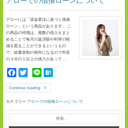
アローでの借換ローンについて
アローには「貸金業法に基づく借換
ローン」という商品があります。 こ
の商品の特徴は、複数の借入をまと
めることで毎月の返済額や利率の軽
減を図ることができるというもの
で、総量規制の例外になるので年収
の３分の１以上の借入があって …
F
T
Li
H
a
wi
n
at
Continue reading
c
tt
e
e
e
er
n
カテゴリー
アローでの借換ローンについて
b
a
o
o