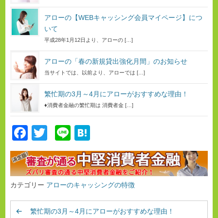
アローの【WEBキャッシング会員マイページ】につ
いて
平成28年1月12日より、アローの […]
アローの「春の新規貸出強化月間」のお知らせ
当サイトでは、以前より、アローでは […]
繁忙期の3月～4月にアローがおすすめな理由！
♦消費者金融の繁忙期は 消費者金 […]
F
T
Li
H
a
wi
n
at
c
tt
e
e
e
er
n
カテゴリー
アローのキャッシングの特徴
b
a
o
繁忙期の3月～4月にアローがおすすめな理由！